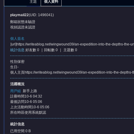
主題
個人資料
playmail22
(UID: 1496041)
郵箱狀態
未驗證
視頻認證
未認證
個人簽名
[url]https://writeablog.net/wingwound39/an-expedition-into-the-depths-the-un
統計信息
好友數 0
|
回帖數 0
|
主題數 0
憶
性別
保密
生日
-
個人主頁
https://writeablog.net/wingwound39/an-expedition-into-the-depths-the
活躍概況
用戶組
新手上路
註冊時間
10-6 04:32
最後訪問
10-6 05:06
上次活動時間
10-6 05:06
天
所在時區
使用系統默認
統計信息
已用空間
0 B