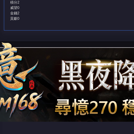
積分
2
威望
0
金錢
2
貢獻
0
堂