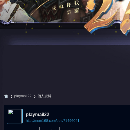
playmail22
個人資料
playmail22
http://mem168.com/bbs/?1496041
尋
›
›