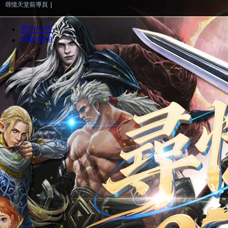
尋憶天堂前導頁
|