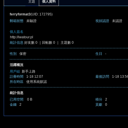
主題
個人資料
ferryformat3
(UID: 172795)
郵箱狀態
未驗證
視頻認證
未認證
個人簽名
http://iwatour.pl
統計信息
好友數 0
|
回帖數 0
|
主題數 0
憶
性別
保密
生日
-
活躍概況
用戶組
新手上路
註冊時間
1-18 12:07
最後訪問
1-18 13:5
所在時區
使用系統默認
統計信息
已用空間
0 B
積分
2
金錢
2
貢獻
0
天