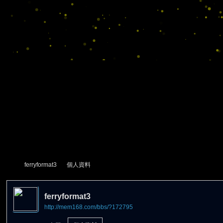
ferryformat3
個人資料
ferryformat3
http://mem168.com/bbs/?172795
尋
›
›