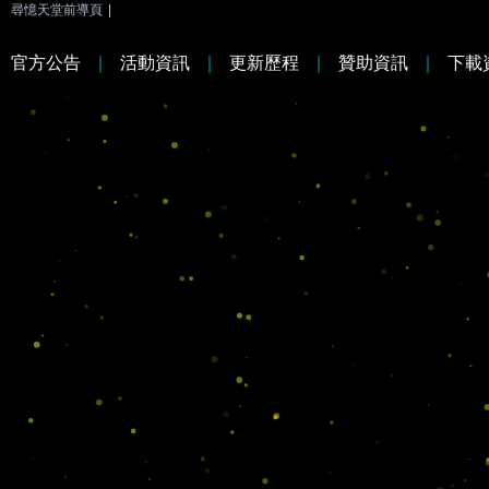
尋憶天堂前導頁
|