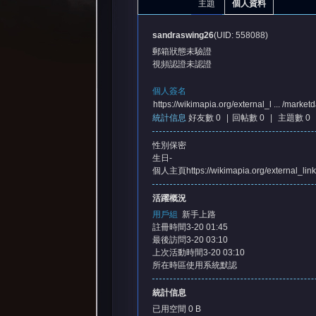
主題
個人資料
sandraswing26
(UID: 558088)
郵箱狀態
未驗證
視頻認證
未認證
個人簽名
https://wikimapia.org/external_l ... /marketd
統計信息
好友數 0
|
回帖數 0
|
主題數 0
憶
性別
保密
生日
-
個人主頁
https://wikimapia.org/external_lin
活躍概況
用戶組
新手上路
註冊時間
3-20 01:45
最後訪問
3-20 03:10
上次活動時間
3-20 03:10
天
所在時區
使用系統默認
統計信息
已用空間
0 B