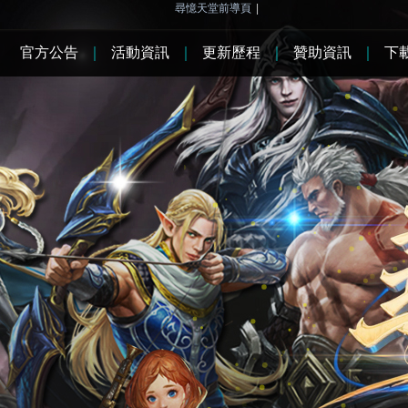
尋憶天堂前導頁
|