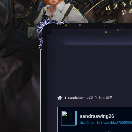
sandraswing26
個人資料
sandraswing26
http://mem168.com/bbs/?55808
尋
›
›