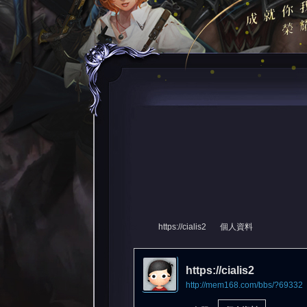
https://cialis2
個人資料
https://cialis2
http://mem168.com/bbs/?69332
尋
›
›