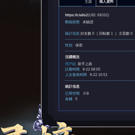
主題
個人資料
https://cialis2
(UID: 69332)
郵箱狀態
未驗證
統計信息
好友數 0
|
回帖數 1
|
主題數 0
性別
保密
憶
活躍概況
用戶組
新手上路
註冊時間
9-22 08:05
上次發表時間
9-22 10:51
統計信息
已用空間
0 B
金錢
5
天