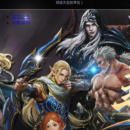
尋憶天堂前導頁
|