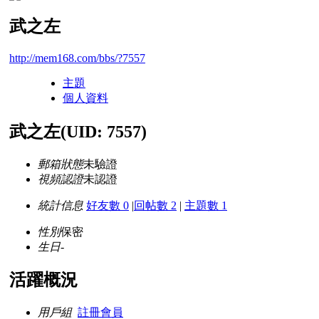
武之左
http://mem168.com/bbs/?7557
主題
個人資料
武之左
(UID: 7557)
郵箱狀態
未驗證
視頻認證
未認證
統計信息
好友數 0
|
回帖數 2
|
主題數 1
性別
保密
生日
-
活躍概況
用戶組
註冊會員