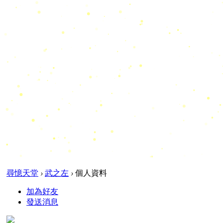
尋憶天堂
›
武之左
›
個人資料
加為好友
發送消息