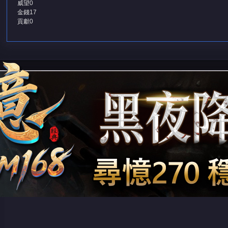
威望
0
金錢
17
貢獻
0
堂