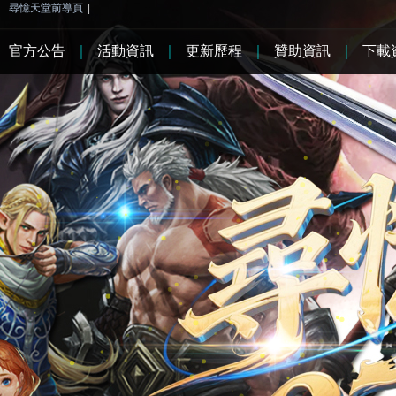
尋憶天堂前導頁
|