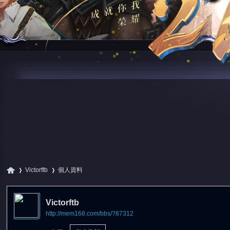
Victorftb
個人資料
Victorftb
http://mem168.com/bbs/?87312
尋
›
›