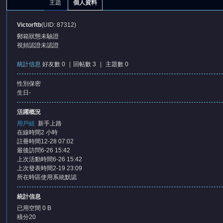
主題
個人資料
Victorftb
(UID: 87312)
郵箱狀態
未驗證
視頻認證
未認證
統計信息
好友數 0
|
回帖數 3
|
主題數 0
性別
保密
憶
生日
-
活躍概況
用戶組
新手上路
在線時間
2 小時
註冊時間
12-28 07:02
最後訪問
6-26 15:42
上次活動時間
6-26 15:42
上次發表時間
2-19 23:09
所在時區
使用系統默認
天
統計信息
已用空間
0 B
積分
20