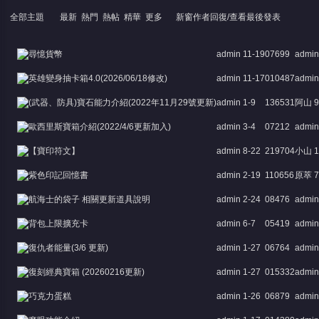
全部主題
最新
熱門
熱帖
精華
更多
新窗
作者
回復/查看
最後發表
尋憶貨幣
admin
11-19
0
7699
admin
英雄變身抽卡箱4.0(2026/06/18修改)
admin
11-17
0
10487
admin
(武器、防具)寶石能力介紹(2022年11月29號更新)
admin
1-9
1
36531
阿山
9
憶
歐西里斯寶箱介紹(2022/4/6更新加入)
admin
3-4
0
7212
admin
【寶印符文】
admin
8-22
2
19704
小山
1
紫色印記回憶書
admin
2-19
1
10656
原萃
7
航海士的袋子 相關更新道具說明
admin
2-24
0
8476
admin
背包上限擴充卡
admin
6-7
0
5419
admin
復仇者能量(3/6 更新)
admin
1-27
0
6764
admin
天
復刻經典寶箱 (20260216更新)
admin
1-27
0
15332
admin
巧克力蛋糕
admin
1-26
0
6879
admin