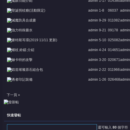
魔眼功能介紹
admin
1-17
0
14380
admin
聖誕拐杖糖(活動限定)
admin
1-8
0
6037
admin
滅魔防具合成書
admin
9-29
0
11082
admin
強力特殊藥水
admin
9-21
0
9178
admin
堂
麥特斯耳環(2019 11/11 更新)
admin
5-10
0
25082
admin
權杖.鈴鐺 介紹
admin
4-24
0
14651
admin
赫卡特的攻擊
admin
3-20
0
20671
admin
鍛造璀璨原石組合包
admin
2-22
0
11966
admin
勇者印記裝備
admin
1-26
0
26468
admin
下一頁 »
快速發帖
還可輸入
80
個字符