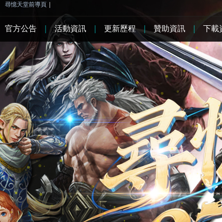
尋憶天堂前導頁
|