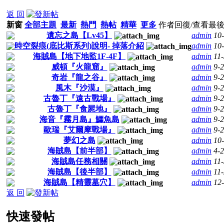
返 回
新窗
全部主題
最新
熱門
熱帖
精華
更多
作者
回復/查看
最
遺忘之島【Lv45】
admin
10
時空裂痕(底比斯系列)說明- 掉落介紹
admin
10
海賊島【地下地監1F-4F】
admin
11
威頓『火龍窟』
admin
9-
奇岩『龍之谷』
admin
9-
風木『沙漠』
admin
9-
古魯丁『遠古戰場』
admin
9-
古魯丁『食屍地』
admin
9-
海音『霧月島』鱷魚島
admin
9-
歐瑞『艾爾摩戰場』
admin
9-
夢幻之島
admin
10
海賊島【前半部】
admin
4-
海賊島任務相關
admin
11
海賊島【後半部】
admin
11
海賊島【精靈墓穴】
admin
12
返 回
快速發帖