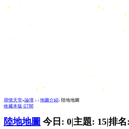
尋憶天堂
»
論壇
›
›
地圖介紹
›
陸地地圖
收藏本版
|
訂閱
陸地地圖
今日:
0
|
主題:
15
|
排名