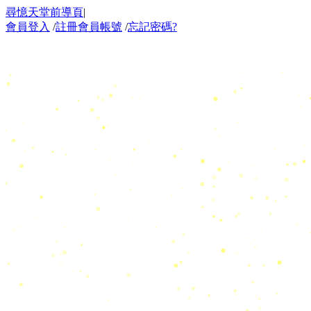
尋憶天堂前導頁
|
會員登入
/
註冊會員帳號
/
忘記密碼?