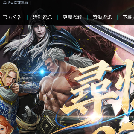
尋憶天堂前導頁
|