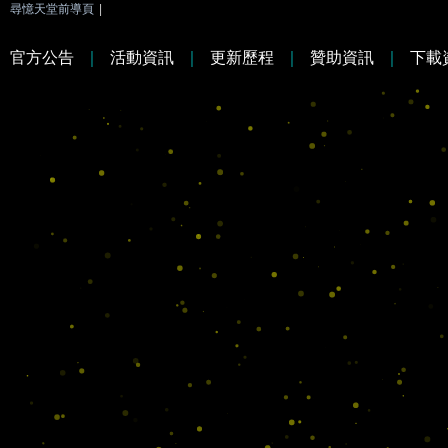
尋憶天堂前導頁
|