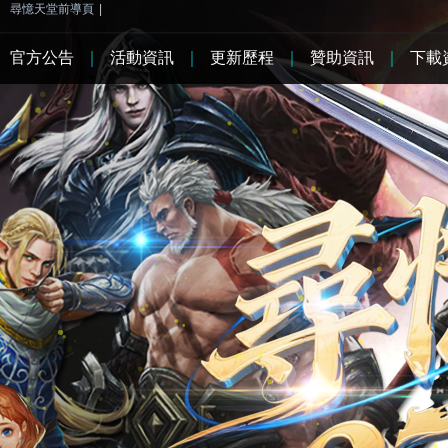
尋憶天堂前導頁
|