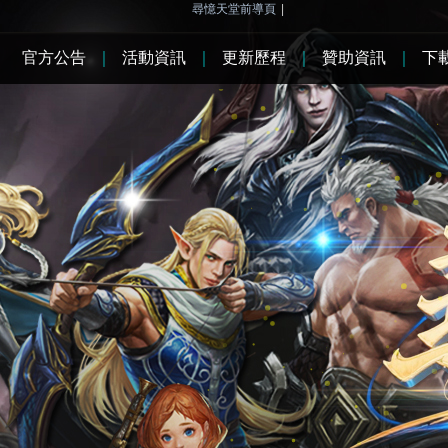
尋憶天堂前導頁
|