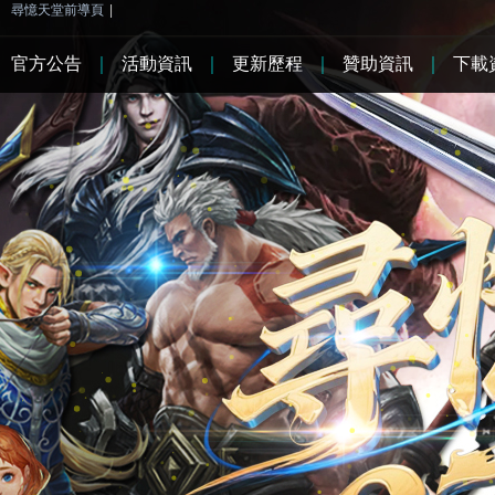
尋憶天堂前導頁
|