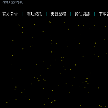
尋憶天堂前導頁
|