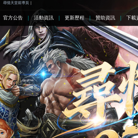
尋憶天堂前導頁
|