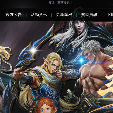
尋憶天堂前導頁
|