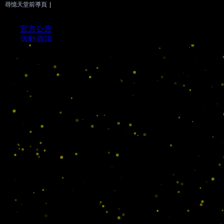
尋憶天堂前導頁
|