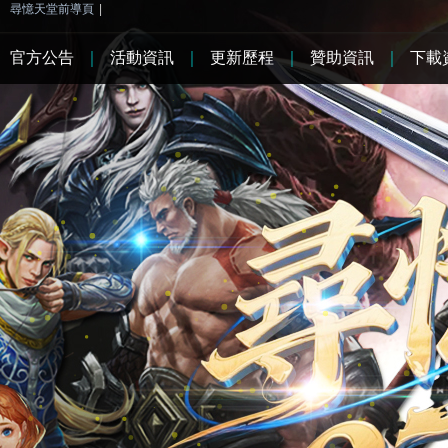
尋憶天堂前導頁
|