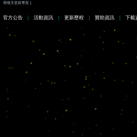
尋憶天堂前導頁
|