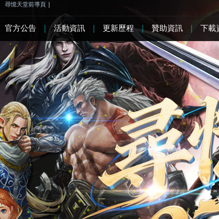
尋憶天堂前導頁
|