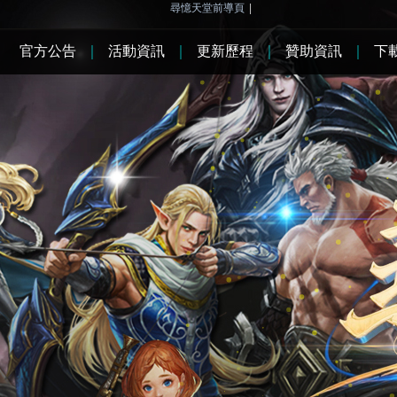
尋憶天堂前導頁
|