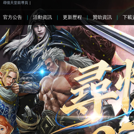
尋憶天堂前導頁
|