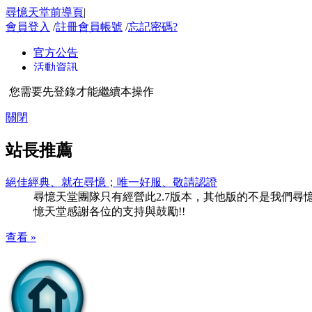
尋憶天堂前導頁
|
會員登入
/
註冊會員帳號
/
忘記密碼?
您需要先登錄才能繼續本操作
關閉
站長推薦
絕佳經典、就在尋憶；唯一好服、敬請認證
尋憶天堂團隊只有經營此2.7版本，其他版的不是我們尋憶團隊
憶天堂感謝各位的支持與鼓勵!!
查看 »