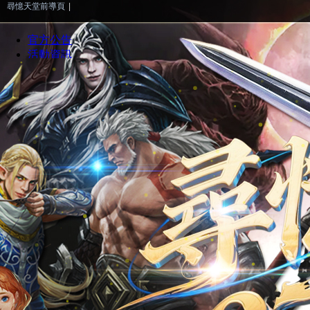
尋憶天堂前導頁
|