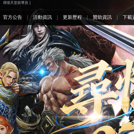
尋憶天堂前導頁
|