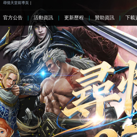
尋憶天堂前導頁
|