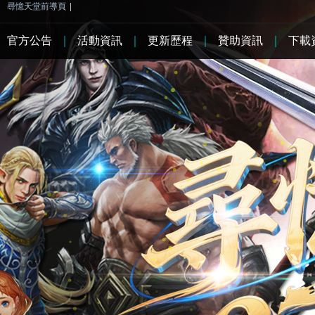
尋憶天堂前導頁
|