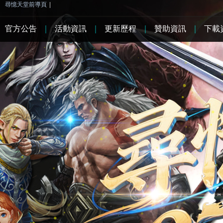
尋憶天堂前導頁
|