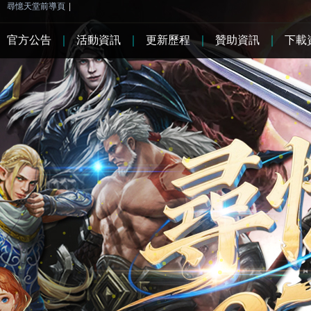
尋憶天堂前導頁
|