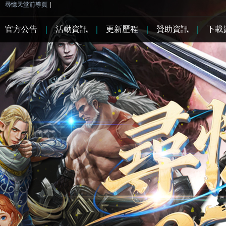
尋憶天堂前導頁
|