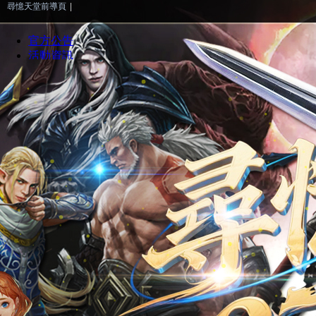
尋憶天堂前導頁
|