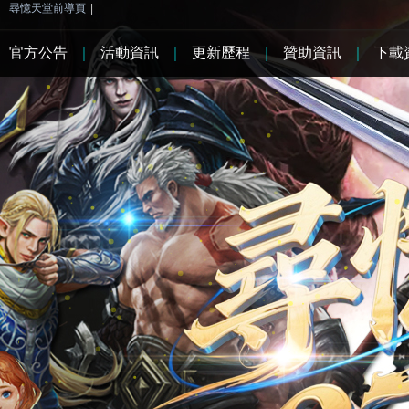
尋憶天堂前導頁
|