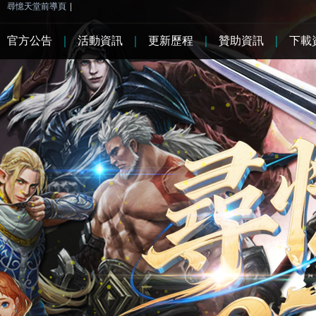
尋憶天堂前導頁
|