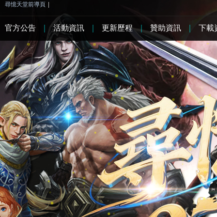
尋憶天堂前導頁
|