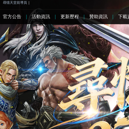
尋憶天堂前導頁
|