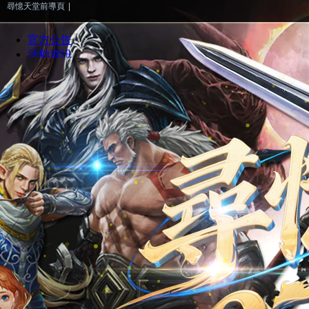
尋憶天堂前導頁
|