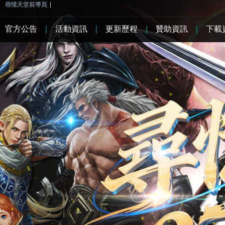
尋憶天堂前導頁
|