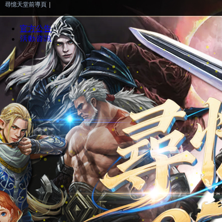
尋憶天堂前導頁
|