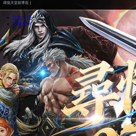
尋憶天堂前導頁
|