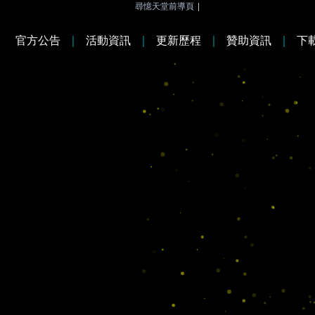
尋憶天堂前導頁
|