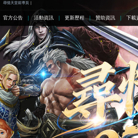
尋憶天堂前導頁
|