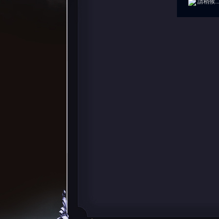
請稍候..