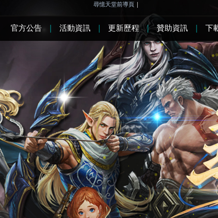
尋憶天堂前導頁
|