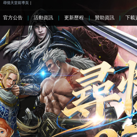
尋憶天堂前導頁
|