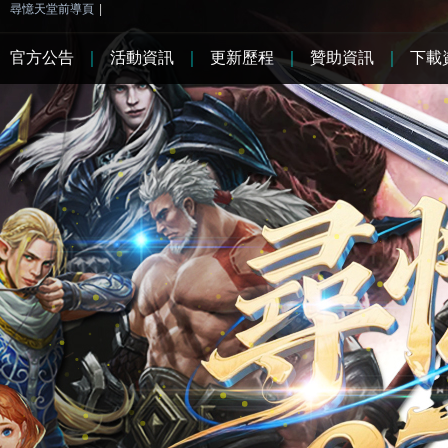
尋憶天堂前導頁
|