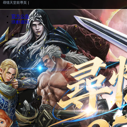
尋憶天堂前導頁
|