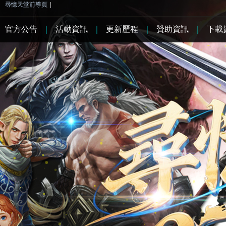
尋憶天堂前導頁
|