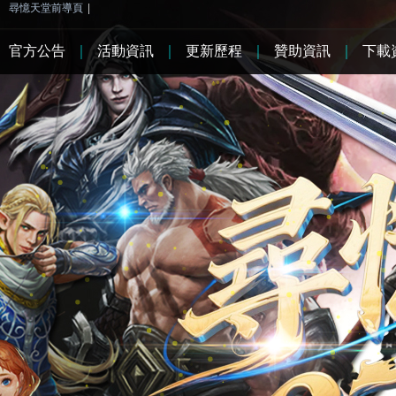
尋憶天堂前導頁
|