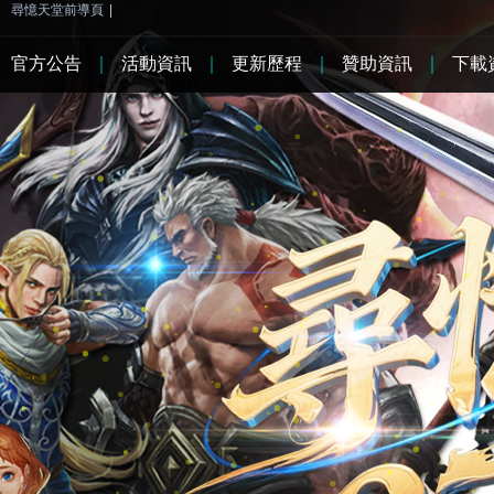
尋憶天堂前導頁
|