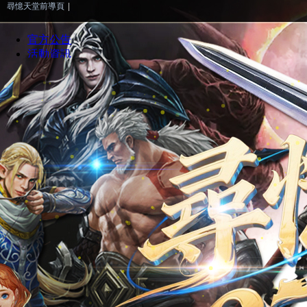
尋憶天堂前導頁
|