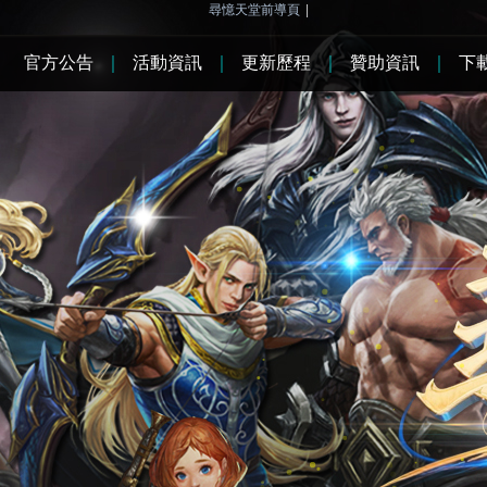
尋憶天堂前導頁
|